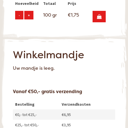
Hoeveelheid
Totaal
Prijs
100
gr
€
1,75
-
+
Winkelmandje
Uw mandje is leeg.
Vanaf €50,- gratis verzending
Bestelling
Verzendkosten
€0,- tot €25,-
€6,95
€25,- tot €50,-
€3,95