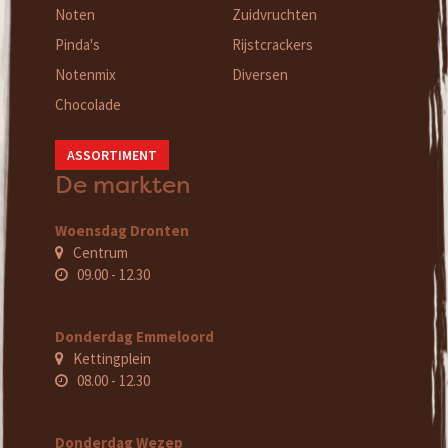
Noten
Zuidvruchten
Pinda's
Rijstcrackers
Notenmix
Diversen
Chocolade
ASSORTIMENT
De markten
Woensdag Dronten
Centrum
09.00 - 12.30
Donderdag Emmeloord
Kettingplein
08.00 - 12.30
Donderdag Wezep