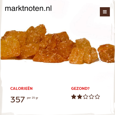
CALORIEËN
GEZOND?
357
per 25 gr