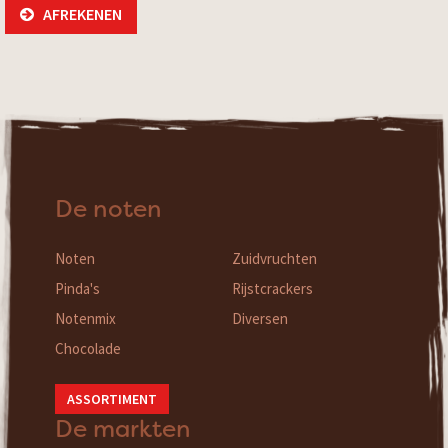
AFREKENEN
De noten
Noten
Zuidvruchten
Pinda's
Rijstcrackers
Notenmix
Diversen
Chocolade
ASSORTIMENT
De markten