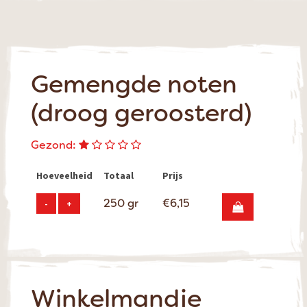
Gemengde noten
(droog geroosterd)
Gezond:
Hoeveelheid
Totaal
Prijs
250
gr
€
6,15
-
+
Winkelmandje